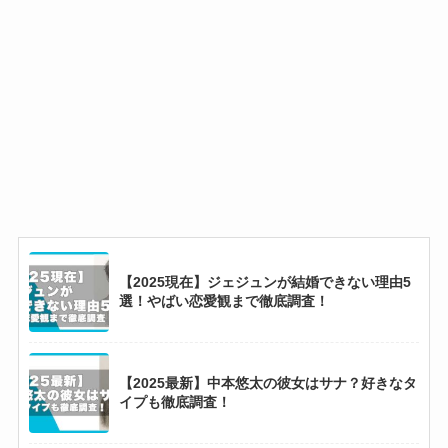
【2025最新】森本慎太郎の歴代彼女12選！森川
葵との匂わせ炎上がやばい！
【2025最新】なにわ男子メンバー人気順！海外
では道枝が大橋を抜いてトップ？
【2025最新】HYBE所属アーティスト一覧！日
本人メンバーは19人！
【2025現在】ジェジュンが結婚できない理由5
選！やばい恋愛観まで徹底調査！
【2025現在】ラウールは彼女いない！歴代彼女
10人から好みのタイプまで徹底調査！
【2025最新】中本悠太の彼女はサナ？好きなタ
イプも徹底調査！