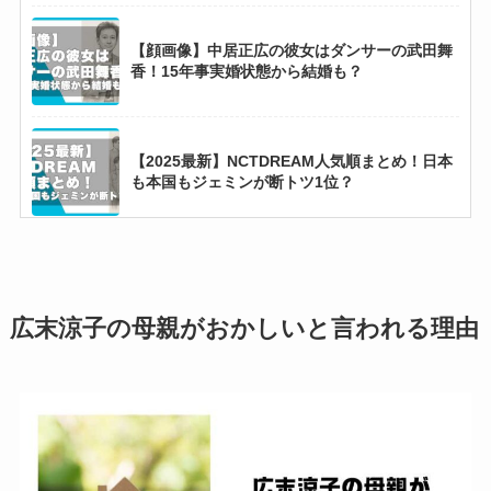
【顔画像】中居正広の彼女はダンサーの武田舞
香！15年事実婚状態から結婚も？
【2025最新】NCTDREAM人気順まとめ！日本
も本国もジェミンが断トツ1位？
菊池風磨と白石麻衣の馴れ初め！一度別れたが
復縁して超ラブラブで匂わせも？
広末涼子の母親がおかしいと言われる理由
【BLACKPINK】リサの実家が金持ちな理由3
選！継父は超有名な一流シェフ？