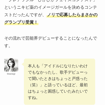
BLACKPINKメンバーのグループ年収や収入源
というニキビ薬のイメージガールを決めるコンテ
は？億単位とケタ違いでやばい！
ストだったんですが、
ノリで応募したらまさかの
グランプリ受賞！
【2025最新】永瀬廉に現在彼女はいない！21人
の熱愛相手と結婚観・恋愛観まとめ！
その流れで芸能界デビューすることになったんで
す。
【2025最新】正門良規に彼女はいない！歴代彼
女10人と結婚観・恋愛観まとめ！
本人も「アイドルになりたいわけ
でもなかったし、歌手デビューっ
【顔画像】ちゃんみなと旦那の馴れ初めは？キ
kisaragi
スショットなどラブラブエピソードがやばい！
て聞いたときはちょっと戸惑った
（笑）」と語っているほど、最初
はちょっと困惑していたみたいで
風間俊介と奥さんの馴れ初め！10年交際の末に
すね。
結婚するも略奪婚という噂の真相は？