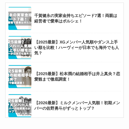
【2025最新】TWS日本韓国人気順とダンス上
千賀健永の実家金持ちエピソード7選！両親は
手い順！ヒョンジン似のシニュ人気一強？
経営者で愛車はポルシェ！
【2025最新】XGメンバー人気順やダンス上手
【2025最新】なにわ男子メンバー人気順！海外
い順を比較！ハーヴィーが日本でも海外でも人
では道枝が大橋を抜いてトップ？
気？
ベビーメタルはなぜ人気？海外で支持される理
【2025最新】松本潤の結婚相手は井上真央？恋
由7選！
愛観まで徹底調査！
【2026最新】ミルクメンバー人気順！初期メン
バーの佐野勇斗がずっとトップ？