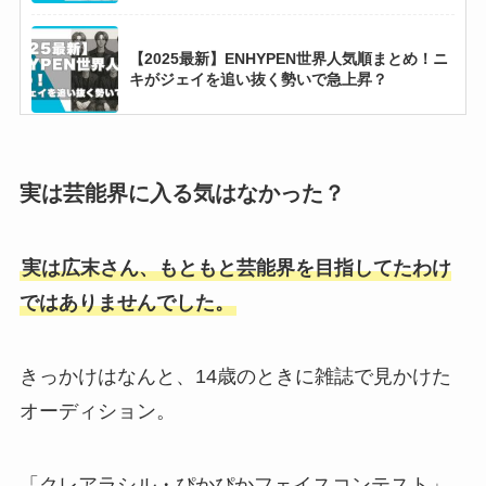
【2025最新】ENHYPEN世界人気順まとめ！ニ
キがジェイを追い抜く勢いで急上昇？
キム・スヒョンの生い立ちまとめ！父親は歌手
で異母妹もいる複雑な家庭環境？
実は芸能界に入る気はなかった？
実は広末さん、もともと芸能界を目指してたわけ
【2025最新】Aぇ! group人気順まとめ！正門
が佐野を抜いて2位に？
ではありませんでした。
きっかけはなんと、14歳のときに雑誌で見かけた
【2025現在】ラウールは彼女いない！歴代彼女
10人から好みのタイプまで徹底調査！
オーディション。
「クレアラシル・ぴかぴかフェイスコンテスト」