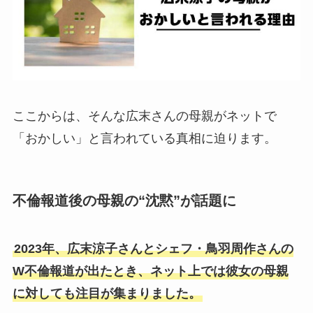
【2025年最新】目黒蓮に彼女はいない！歴代彼
女や恋愛タイプまとめ！
【2025最新】HYBE所属アーティスト一覧！日
本人メンバーは19人！
ここからは、そんな広末さんの母親がネットで
「おかしい」と言われている真相に迫ります。
【2025最新】森本慎太郎の歴代彼女12選！森川
葵との匂わせ炎上がやばい！
不倫報道後の母親の“沈黙”が話題に
【顔画像】ちゃんみなと旦那の馴れ初めは？キ
スショットなどラブラブエピソードがやばい！
2023年、広末涼子さんとシェフ・鳥羽周作さんの
W不倫報道が出たとき、ネット上では彼女の母親
【2025最新】TWS日本韓国人気順とダンス上
に対しても注目が集まりました。
手い順！ヒョンジン似のシニュ人気一強？