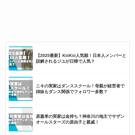
【2025最新】KiiiKiii人気順！日本人メンバーと
誤解されるジユが日韓で人気？
ニキの実家はダンススクール！母親が経営者で
姉妹もダンス関係でフォロワー多数？
原嘉孝の実家は金持ち？神奈川の地主でサザン
オールスターズの原由子と親戚！