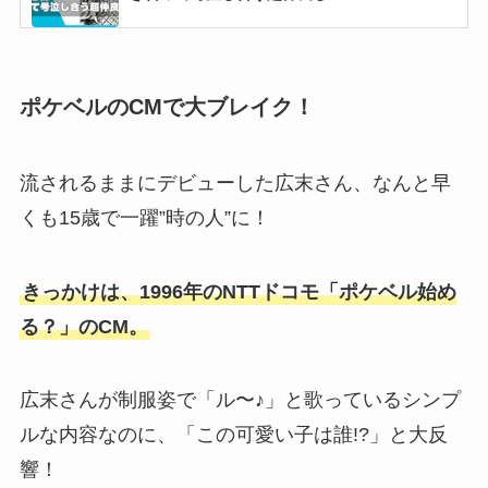
【2025最新】NCT127人気順まとめ！日本も本
国もジェヒョンがトップ独占？
ポケベルのCMで大ブレイク！
流されるままにデビューした広末さん、なんと早
【2025最新写真】テテジェニは公式発表で熱愛
認めた？15の匂わせや噂まとめ！
くも15歳で一躍”時の人”に！
きっかけは、1996年のNTTドコモ「ポケベル始め
キム・スヒョンの生い立ちまとめ！父親は歌手
で異母妹もいる複雑な家庭環境？
る？」のCM。
広末さんが制服姿で「ル〜♪」と歌っているシンプ
aoen人気順まとめ！ガクは&TEAMには落ちた
ルな内容なのに、「この可愛い子は誰!?」と大反
が圧倒的1位！
響！