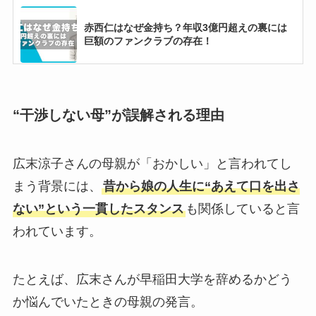
赤西仁はなぜ金持ち？年収3億円超えの裏には
巨額のファンクラブの存在！
【2025最新】XGメンバー人気順やダンス上手
い順を比較！ハーヴィーが日本でも海外でも人
“干渉しない母”が誤解される理由
気？
広末涼子さんの母親が「おかしい」と言われてし
【ノノガファイナル 】メンバーの落ちた理由
は？現在はデビューに向けて活動中！
まう背景には、
昔から娘の人生に“あえて口を出さ
ない”という一貫したスタンス
も関係していると言
われています。
【2025最新】KATSEYEメンバー人気順！ララ
はカミングアウトで海外人気急上昇？
たとえば、広末さんが早稲田大学を辞めるかどう
か悩んでいたときの母親の発言。
【2025現在】松本潤に彼女はいない！歴代彼女