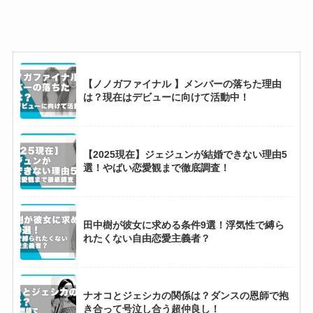
【2025最新】BTSメンバーダンス上手い順と歌
が上手い順！ジョングクが上位独占？
【ノノガファイナル 】メンバーの落ちた理由
【2025現在】松本潤に彼女はいない！歴代彼女
は？現在はデビューに向けて活動中！
14人を徹底調査！
【2025現在】ジェジュンが結婚できない理由5
【時系列解説】リョウキと熱愛した彼女3選！
選！やばい恋愛観まで徹底調査！
隠れ交際や浮気の内容がやばすぎる！
田中樹が彼女に求める条件9選！浮気性で縛ら
【2025最新】G-DRAGONの歴代彼女まとめ！
れたくない自由恋愛主義者？
カリナ熱愛説はデマ！
ナオコとジェシカの関係は？ダンスの恩師で抱
き合って号泣し合う超仲良し！