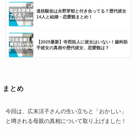
道枝駿佑は永野芽郁と付き合ってる？歴代彼女
14人と結婚・恋愛観まとめ！
【2025最新】寺西拓人に彼女はいない！歯科助
手彼女の真相や歴代彼女、恋愛観は？
【2025最新】CORTISメンバー人気順まとめ！
ゴンホがダントツ1位？
まとめ
【HANA】コハルの家族は？母はダンススタジ
オ経営者で姉はダンサーのSHIon！
今回は、広末涼子さんの生い立ちと「おかしい」
と噂される母親の真相について取り上げました！
【2025最新】NEXZメンバー人気順まとめ！日