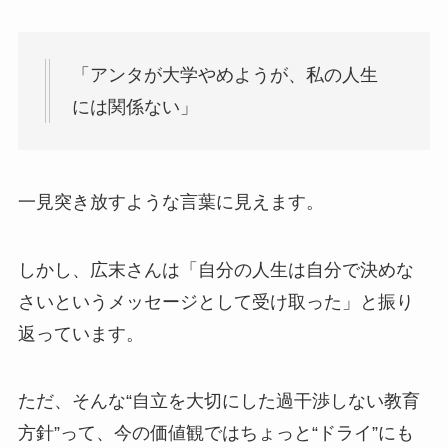
14人を徹底調査！
「アンタが大学やめようが、私の人生
aoen人気順まとめ！ガクは&TEAMには落ちた
には関係ない」
が圧倒的1位！
【2025最新】NEXZメンバー人気順まとめ！日
一見突き放すような言葉に見えます。
本も韓国もユウ人気が強い？
しかし、広末さんは「自分の人生は自分で決めな
【画像】佐野勇斗の実家金持ちエピソード5
さいというメッセージとして受け取った」と振り
選！父親はトヨタのエリートで豪邸暮らし？
返っています。
ただ、そんな“自立を大切にした過干渉しない教育
菊池風磨と白石麻衣の馴れ初め！一度別れたが
復縁して超ラブラブで匂わせも？
方針”って、今の価値観ではちょっと“ドライ”にも