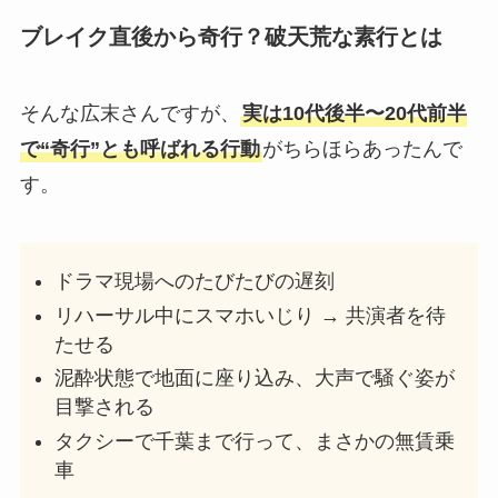
【2025最新】HYBE所属アーティスト一覧！日
本人メンバーは19人！
ブレイク直後から奇行？破天荒な素行とは
そんな広末さんですが、
実は10代後半〜20代前半
【HANA】コハルの家族は？母はダンススタジ
オ経営者で姉はダンサーのSHIon！
で“奇行”とも呼ばれる行動
がちらほらあったんで
す。
【時系列解説】リョウキと熱愛した彼女3選！
隠れ交際や浮気の内容がやばすぎる！
ドラマ現場へのたびたびの遅刻
リハーサル中にスマホいじり → 共演者を待
たせる
【2025最新】G-DRAGONの歴代彼女まとめ！
カリナ熱愛説はデマ！
泥酔状態で地面に座り込み、大声で騒ぐ姿が
目撃される
タクシーで千葉まで行って、まさかの無賃乗
【2025最新】ATEEZ人気順やダンス上手い順
車
を比較！サンがランキング総なめ？