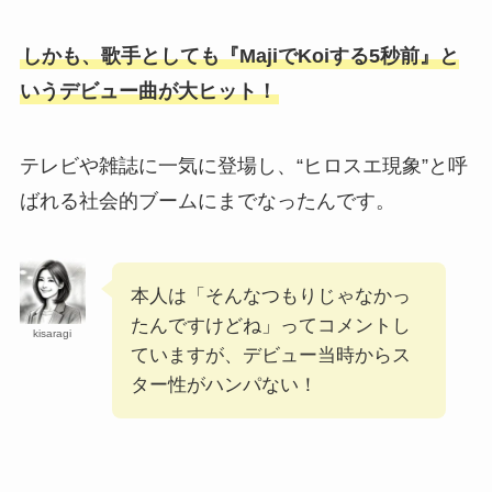
【2025最新】MEOVVメンバー人気順！日本人
しかも、歌手としても『MajiでKoiする5秒前』と
のアンナをエラが抜いて韓国トップに？
いうデビュー曲が大ヒット！
【IVE】レイがお嬢様な理由7選！実家は豪邸で
テレビや雑誌に一気に登場し、“ヒロスエ現象”と呼
DIORのベビー服を着ていた？
ばれる社会的ブームにまでなったんです。
【2025最新】ベビモンダンス上手い順！日本人
メンバーをアヒョンが抜いた？
本人は「そんなつもりじゃなかっ
たんですけどね」ってコメントし
kisaragi
ていますが、デビュー当時からス
岩橋玄樹の実家が金持ちな理由3選！父親はエ
ター性がハンパない！
リート医師で杉並区育ち？
テミンの歴代彼女と好きなタイプまとめ！ノゼ