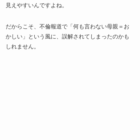
見えやすいんですよね。
三山凌輝の実家がお金持ちの理由5選！彼女か
らの約1億円の貢物にも動じない坊ちゃん育
ち？
だからこそ、不倫報道で「何も言わない母親＝お
かしい」という風に、誤解されてしまったのかも
しれません。
【2026最新】&TEAMメンバー人気順まとめ！
日本でも韓国でも1番人気はK？
キム・スヒョンの生い立ちまとめ！父親は歌手
で異母妹もいる複雑な家庭環境？
【2025最新】ビーファースト海外・日本人気順
比較！リョウキは日本最下位だけど海外1位？