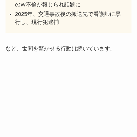
のW不倫が報じられ話題に
【2025最新】タイムレス新メンバー人気順まと
め！人気格差で寺西拓人がトップ独走？
2025年、交通事故後の搬送先で看護師に暴
行し、現行犯逮捕
【2025最新】ボイネク人気順まとめ！韓国では
ジェヒョンがテサンを抜いて1位に？
など、世間を驚かせる行動は続いています。
【顔画像】中居正広の彼女はダンサーの武田舞
香！15年事実婚状態から結婚も？
【2025最新】寺西拓人に彼女はいない！歯科助
手彼女の真相や歴代彼女、恋愛観は？
【HANA】ナオコはハーフでタイ出身！経歴か
ら家族構成まで徹底調査！