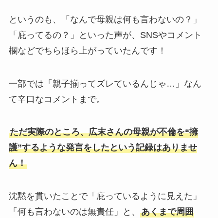
というのも、「なんで母親は何も言わないの？」
【2026最新】ミルクメンバー人気順！初期メン
「庇ってるの？」といった声が、SNSやコメント
バーの佐野勇斗がずっとトップ？
欄などでちらほら上がっていたんです！
【2025最新】G-DRAGONの歴代彼女まとめ！
一部では「親子揃ってズレているんじゃ…」なん
カリナ熱愛説はデマ！
て辛口なコメントまで。
ニキの実家はダンススクール！母親が経営者で
ただ実際のところ、広末さんの母親が不倫を“擁
姉妹もダンス関係でフォロワー多数？
護”するような発言をしたという記録はありませ
ん！
aoen人気順まとめ！ガクは&TEAMには落ちた
が圧倒的1位！
沈黙を貫いたことで「庇っているように見えた」
「何も言わないのは無責任」と、
あくまで周囲