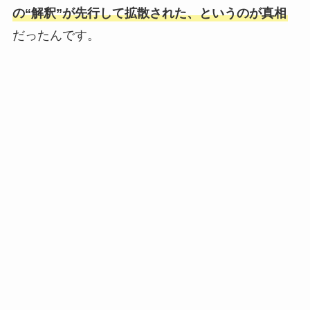
【時系列解説】リョウキと熱愛した彼女3選！
の“解釈”が先行して拡散された、というのが真相
隠れ交際や浮気の内容がやばすぎる！
だったんです。
三山凌輝の実家がお金持ちの理由5選！彼女か
らの約1億円の貢物にも動じない坊ちゃん育
ち？
【2025最新】ONE OR EIGHTメンバー人気
順！REIAが日本・韓国でもトップ？
【2025最新】NCT127人気順まとめ！日本も本
国もジェヒョンがトップ独占？
【2025最新】なにわ男子メンバー人気順！海外
では道枝が大橋を抜いてトップ？