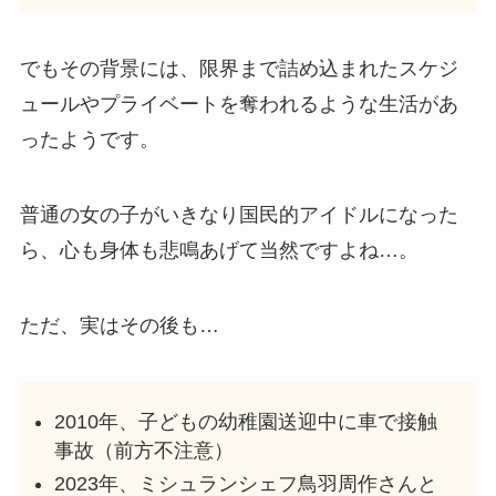
でもその背景には、限界まで詰め込まれたスケジ
【2025現在】ラウールは彼女いない！歴代彼女
10人から好みのタイプまで徹底調査！
ュールやプライベートを奪われるような生活があ
ったようです。
【2025最新】ENHYPEN世界人気順まとめ！ニ
キがジェイを追い抜く勢いで急上昇？
普通の女の子がいきなり国民的アイドルになった
ら、心も身体も悲鳴あげて当然ですよね…。
松田元太の実家金持ちエピソード7選！不動産
会社社長の父からロレックスのプレゼント！
ただ、実はその後も…
【2025最新】SKY-HIに結婚相手はいない！歴
2010年、子どもの幼稚園送迎中に車で接触
代彼女6人と恋愛観まで徹底調査！
事故（前方不注意）
2023年、ミシュランシェフ鳥羽周作さんと