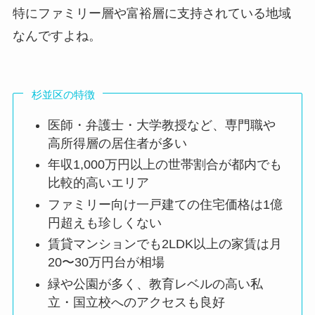
特にファミリー層や富裕層に支持されている地域
なんですよね。
【2025最新】iznaメンバー人気順とダンス上手
い順！ジミンがどちらも上位？
杉並区の特徴
【HANA】ナオコはハーフでタイ出身！経歴か
医師・弁護士・大学教授など、専門職や
ら家族構成まで徹底調査！
高所得層の居住者が多い
年収1,000万円以上の世帯割合が都内でも
比較的高いエリア
【2025最新】ENHYPENダンス上手い順と歌上
手い順！ヒスンがどちらも最強？
ファミリー向け一戸建ての住宅価格は1億
円超えも珍しくない
賃貸マンションでも2LDK以上の家賃は月
広末涼子の生い立ちまとめ！母親がおかしいと
20〜30万円台が相場
言われる理由は？
緑や公園が多く、教育レベルの高い私
立・国立校へのアクセスも良好