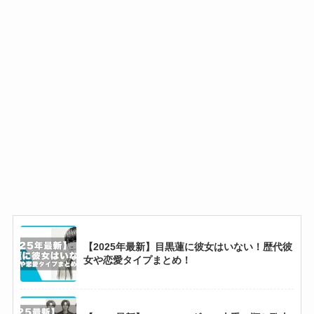
【2025最新】永瀬廉に現在彼女はいない！21人
の熱愛相手と結婚観・恋愛観まとめ！
aoen人気順まとめ！ガクは&TEAMには落ちた
が圧倒的1位！
【2025最新】ボイネク人気順まとめ！韓国では
ジェヒョンがテサンを抜いて1位に？
【2025年最新】目黒蓮に彼女はいない！歴代彼
【2025最新】熱愛が多いジェニーの歴代彼氏8
女や恋愛タイプまとめ！
選とモテる理由！Vと別れた後にミンギュと
も？