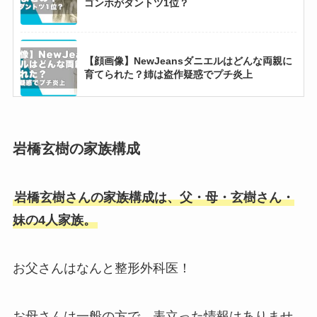
ゴンホがダントツ1位？
【顔画像】NewJeansダニエルはどんな両親に
育てられた？姉は盗作疑惑でプチ炎上
【2025最新】Snow Manメンバー人気順まと
め！宮舘の人気が急上昇？
岩橋玄樹の家族構成
岩橋玄樹さんの家族構成は、父・母・玄樹さん・
【2025最新写真】テテジェニは公式発表で熱愛
認めた？15の匂わせや噂まとめ！
妹の4人家族。
お父さんはなんと整形外科医！
【ボイプラ2】参加者一覧を年齢順で紹介！日
本人はユメキ含め11名！
お母さんは一般の方で、表立った情報はありませ