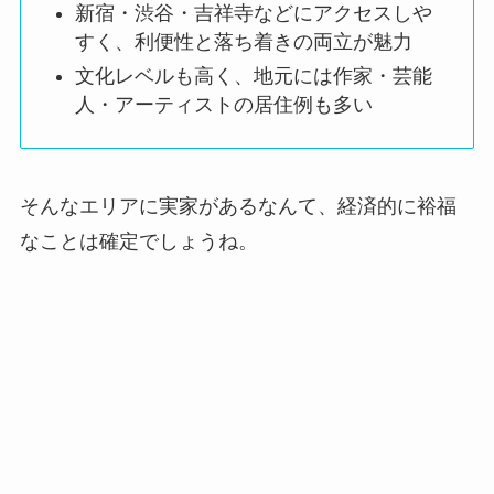
新宿・渋谷・吉祥寺などにアクセスしや
【2025最新】BTSメンバー人気順国別比較！世
すく、利便性と落ち着きの両立が魅力
界ではVをジョングクが抜かした？
文化レベルも高く、地元には作家・芸能
人・アーティストの居住例も多い
【2025最新】NCT127人気順まとめ！日本も本
国もジェヒョンがトップ独占？
そんなエリアに実家があるなんて、経済的に裕福
なことは確定でしょうね。
松田元太の実家金持ちエピソード7選！不動産
会社社長の父からロレックスのプレゼント！
ニキの実家はダンススクール！母親が経営者で
姉妹もダンス関係でフォロワー多数？
田中樹が彼女に求める条件9選！浮気性で縛ら
れたくない自由恋愛主義者？