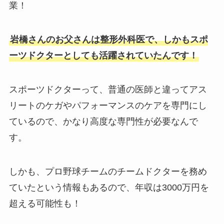
業！
【2025最新】寺西拓人に彼女はいない！歯科助
手彼女の真相や歴代彼女、恋愛観は？
岩橋さんのお父さんは整形外科医で、しかもスポ
ーツドクターとしても活躍されていたんです！
【顔画像】NewJeansダニエルはどんな両親に
育てられた？姉は盗作疑惑でプチ炎上
スポーツドクターって、普通の医師と違ってアス
リートのケガやパフォーマンスのケアを専門にし
【2025現在】中居正広の歴代彼女12選！酒の力
ているので、かなり高度な専門性が必要なんで
でキスなどやばい恋愛観も徹底調査！
す。
【顔画像】中居正広の彼女はダンサーの武田舞
しかも、プロ野球チームのチームドクターを務め
香！15年事実婚状態から結婚も？
ていたという情報もあるので、年収は3000万円を
超える可能性も！
【2025最新】ボイネク人気順まとめ！韓国では