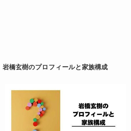
【2025最新】ATEEZ人気順やダンス上手い順
を比較！サンがランキング総なめ？
【2025最新】ONE OR EIGHTメンバー人気
順！REIAが日本・韓国でもトップ？
岩橋玄樹のプロフィールと家族構成
田中樹が彼女に求める条件9選！浮気性で縛ら
れたくない自由恋愛主義者？
【2025最新】ベビモンダンス上手い順！日本人
メンバーをアヒョンが抜いた？