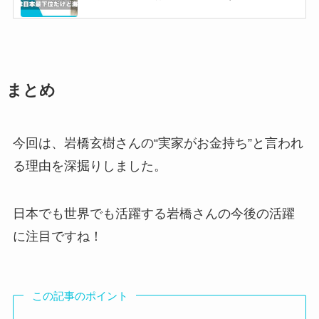
【2025最新】ベビモンダンス上手い順！日本人
メンバーをアヒョンが抜いた？
原嘉孝の実家は金持ち？神奈川の地主でサザン
オールスターズの原由子と親戚！
まとめ
【2025最新】Aぇ! group人気順まとめ！正門
が佐野を抜いて2位に？
今回は、岩橋玄樹さんの“実家がお金持ち”と言われ
る理由を深掘りしました。
【2025最新】XGメンバー人気順やダンス上手
い順を比較！ハーヴィーが日本でも海外でも人
日本でも世界でも活躍する岩橋さんの今後の活躍
気？
に注目ですね！
【HANA】チカ経歴まとめ！リトグリは落ちた
がノノガでは1位でメンバーに！
この記事のポイント