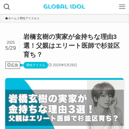
ホーム
男性アイドル
岩橋玄樹の実家が金持ちな理由3
2025
選！父親はエリート医師で杉並区
5/29
育ち？
広告
2025年5月29日
男性アイドル