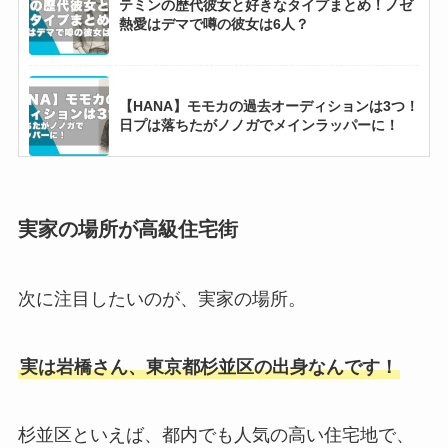
テミンの歴代彼女と好きなタイプまとめ！ノゼ
熱愛はデマで噂の彼女は6人？
【HANA】モモカの過去オーディションは3つ！
日プは落ちたがノノガでメインラッパーに！
【2025最新】G-DRAGONの歴代彼女まとめ！
カリナ熱愛説はデマ！
実家の場所が高級住宅街
次に注目したいのが、実家の場所。
【画像】佐野勇斗の実家金持ちエピソード5
選！父親はトヨタのエリートで豪邸暮らし？
実は岩橋さん、東京都杉並区の出身なんです！
【2025最新】RIIZEメンバー人気順！ウォンビ
ンが日本・韓国・世界で断トツ1位？
杉並区といえば、都内でも人気の高い住宅地で、