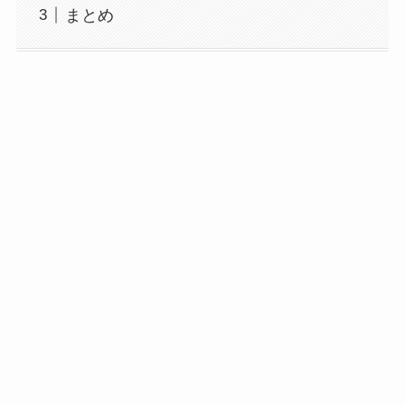
め！宮舘の人気が急上昇？
まとめ
ジャクソン・ワンの歴代彼女と結婚観まとめ！
彼女は4人でウギとお泊まりデートも？
【2025最新】中本悠太の彼女はサナ？好きなタ
イプも徹底調査！
【2025最新】HYBE所属アーティスト一覧！日
本人メンバーは19人！
【HANA】ナオコはハーフでタイ出身！経歴か
ら家族構成まで徹底調査！