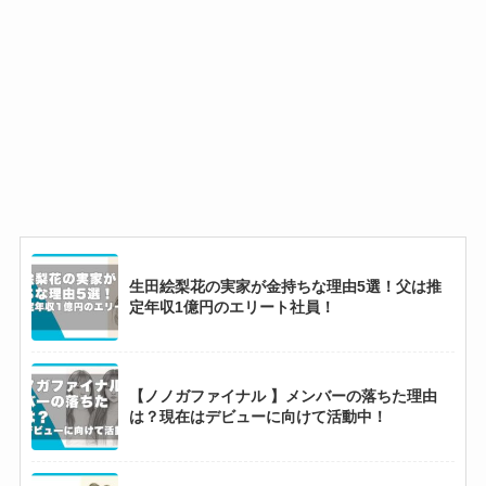
手い順！ヒスンがどちらも最強？
【2026最新】ミルクメンバー人気順！初期メン
バーの佐野勇斗がずっとトップ？
菊池風磨と白石麻衣の馴れ初め！一度別れたが
復縁して超ラブラブで匂わせも？
生田絵梨花の実家が金持ちな理由5選！父は推
定年収1億円のエリート社員！
【2025最新】IVEメンバー日本・韓国人気順！
人気格差でウォニョンとユジンの2強？
【ノノガファイナル 】メンバーの落ちた理由
は？現在はデビューに向けて活動中！
【2025現在】ジェジュンが結婚できない理由5
選！やばい恋愛観まで徹底調査！