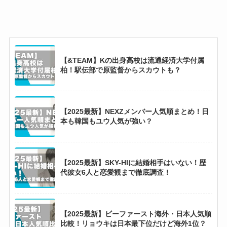
【HANA】チカ経歴まとめ！リトグリは落ちた
がノノガでは1位でメンバーに！
【&TEAM】Kの出身高校は流通経済大学付属
柏！駅伝部で原監督からスカウトも？
ジャクソン・ワンの歴代彼女と結婚観まとめ！
彼女は4人でウギとお泊まりデートも？
【2025最新】NEXZメンバー人気順まとめ！日
本も韓国もユウ人気が強い？
【ボイプラ2】参加者一覧を年齢順で紹介！日
本人はユメキ含め11名！
【2025最新】SKY-HIに結婚相手はいない！歴
代彼女6人と恋愛観まで徹底調査！
【2025最新】TWS日本韓国人気順とダンス上
手い順！ヒョンジン似のシニュ人気一強？
【2025最新】ビーファースト海外・日本人気順
比較！リョウキは日本最下位だけど海外1位？