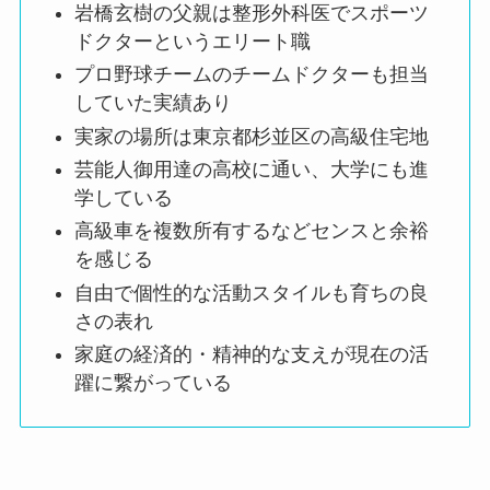
岩橋玄樹の父親は整形外科医でスポーツ
【2025最新写真】テテジェニは公式発表で熱愛
ドクターというエリート職
認めた？15の匂わせや噂まとめ！
プロ野球チームのチームドクターも担当
していた実績あり
実家の場所は東京都杉並区の高級住宅地
【2025最新】ENHYPEN世界人気順まとめ！ニ
キがジェイを追い抜く勢いで急上昇？
芸能人御用達の高校に通い、大学にも進
学している
高級車を複数所有するなどセンスと余裕
【2025最新】ロゼと熱愛した彼氏9選！ジェヒ
を感じる
ョンと復縁説の真相は？
自由で個性的な活動スタイルも育ちの良
さの表れ
家庭の経済的・精神的な支えが現在の活
【2025現在】中居正広の歴代彼女12選！酒の力
躍に繋がっている
でキスなどやばい恋愛観も徹底調査！
【時系列解説】リョウキと熱愛した彼女3選！