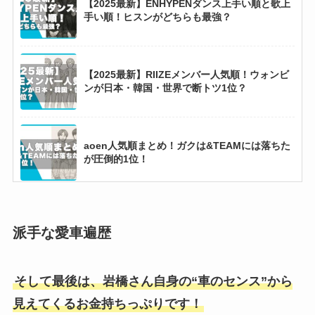
【2025最新】ENHYPENダンス上手い順と歌上
手い順！ヒスンがどちらも最強？
【2025最新】RIIZEメンバー人気順！ウォンビ
ンが日本・韓国・世界で断トツ1位？
aoen人気順まとめ！ガクは&TEAMには落ちた
が圧倒的1位！
【2025最新】BTSメンバーダンス上手い順と歌
が上手い順！ジョングクが上位独占？
派手な愛車遍歴
そして最後は、岩橋さん自身の“車のセンス”から
【2025現在】松本潤に彼女はいない！歴代彼女
14人を徹底調査！
見えてくるお金持ちっぷりです！