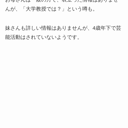
んが、「大学教授では？」という噂も。
【顔画像】中居正広の彼女はダンサーの武田舞
香！15年事実婚状態から結婚も？
妹さんも詳しい情報はありませんが、4歳年下で芸
能活動はされていないようです。
【2025最新】HANAメンバー人気順まとめ！ダ
ンスが一番上手いのはNAOKO？
風間俊介と奥さんの馴れ初め！10年交際の末に
結婚するも略奪婚という噂の真相は？
末澤誠也の実家金持ちエピソード5選！六麓荘
に豪邸を持つ経営者一族？
【2025最新】ENHYPENダンス上手い順と歌上