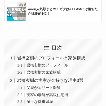
aoen人気順まとめ！ガクは&TEAMには落ちた
が圧倒的1位！
【2025現在】ジェジュンが結婚できない理由5
選！やばい恋愛観まで徹底調査！
目次
【ボイプラ2】参加者一覧を年齢順で紹介！日
岩橋玄樹のプロフィールと家族構成
本人はユメキ含め11名！
岩橋玄樹のプロフィール
岩橋玄樹の家族構成
岩橋玄樹の実家が金持ちな理由3選
【2025最新】タイムレス新メンバー人気順まと
め！人気格差で寺西拓人がトップ独走？
父親がエリート医師
実家の場所が高級住宅街
派手な愛車遍歴
【2025最新】Snow Manメンバー人気順まと