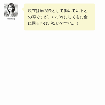
ジェヒョンがテサンを抜いて1位に？
現在は病院長として働いていると
の噂ですが、いずれにしてもお金
kisaragi
【MEOVV】アンナの実家がお金持ちな理由5
に困るわけがないですね…！
選！100万超えのシャネルの腕時計も？
【&TEAM】Kの出身高校は流通経済大学付属
柏！駅伝部で原監督からスカウトも？
【2025最新】熱愛が多いジェニーの歴代彼氏8
選とモテる理由！Vと別れた後にミンギュと
も？
【2025最新】SKY-HIに結婚相手はいない！歴
代彼女6人と恋愛観まで徹底調査！