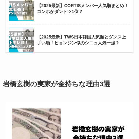
【2025最新】CORTISメンバー人気順まとめ！
ゴンホがダントツ1位？
松田元太の実家金持ちエピソード7選！不動産
会社社長の父からロレックスのプレゼント！
【2025最新】TWS日本韓国人気順とダンス上
手い順！ヒョンジン似のシニュ人気一強？
赤西仁はなぜ金持ち？年収3億円超えの裏には
巨額のファンクラブの存在！
【2025最新】松本潤の結婚相手は井上真央？恋
愛観まで徹底調査！
【2025最新】永瀬廉に現在彼女はいない！21人
岩橋玄樹の実家が金持ちな理由3選
の熱愛相手と結婚観・恋愛観まとめ！
【BLACKPINK】リサの実家が金持ちな理由3
選！継父は超有名な一流シェフ？
生田絵梨花の実家が金持ちな理由5選！父は推
定年収1億円のエリート社員！
【2026最新】ミルクメンバー人気順！初期メン
バーの佐野勇斗がずっとトップ？