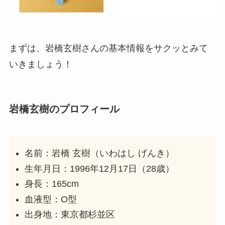
【2025年最新】目黒蓮に彼女はいない！歴代彼
女や恋愛タイプまとめ！
まずは、岩橋玄樹さんの基本情報をサクッとみて
生田絵梨花の実家が金持ちな理由5選！父は推
いきましょう！
定年収1億円のエリート社員！
ベビーメタルはなぜ人気？海外で支持される理
岩橋玄樹のプロフィール
由7選！
名前：岩橋 玄樹（いわはし げんき）
【顔画像】中居正広の彼女はダンサーの武田舞
香！15年事実婚状態から結婚も？
生年月日：1996年12月17日（28歳）
身長：165cm
血液型：O型
出身地：東京都杉並区