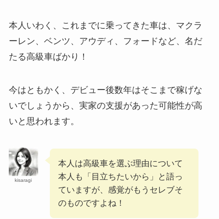
本人いわく、これまでに乗ってきた車は、マクラ
生田絵梨花の実家が金持ちな理由5選！父は推
定年収1億円のエリート社員！
ーレン、ベンツ、アウディ、フォードなど、名だ
たる高級車ばかり！
道枝駿佑は永野芽郁と付き合ってる？歴代彼女
今はともかく、デビュー後数年はそこまで稼げな
14人と結婚・恋愛観まとめ！
いでしょうから、実家の支援があった可能性が高
いと思われます。
【2025最新】ONE OR EIGHTメンバー人気
順！REIAが日本・韓国でもトップ？
本人は高級車を選ぶ理由について
本人も「目立ちたいから」と語っ
【2025最新】アイリットメンバー人気順！日本
kisaragi
人モカの海外人気がやばい？
ていますが、感覚がもうセレブそ
のものですよね！