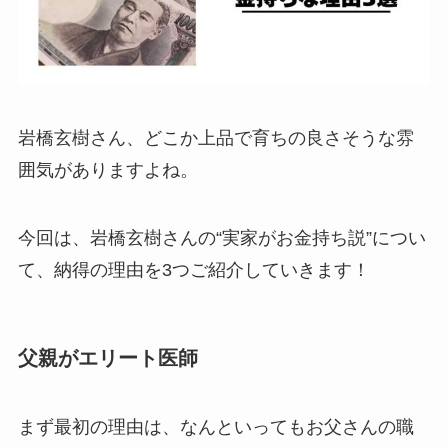
【2025最新】IVEメンバー日本・韓国人気順！
人気格差でウォニョンとユジンの2強？
岩橋玄樹さん、どこか上品で育ちの良さそうな雰
囲気がありますよね。
【2025最新】KiiiKiii人気順！日本人メンバーと
誤解されるジユが日韓で人気？
今回は、岩橋玄樹さんの“実家がお金持ち説”につい
て、納得の理由を3つご紹介していきます！
ジャクソン・ワンは何者？なぜ人気なのかから
Number_iとの関係まで徹底調査！
父親がエリート医師
風間俊介と奥さんの馴れ初め！10年交際の末に
結婚するも略奪婚という噂の真相は？
まず最初の理由は、なんといってもお父さんの職