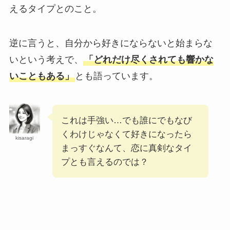
選！継父は超有名な一流シェフ？
えるタイプとのこと。
逆に言うと、自分から好きにならないと始まらな
風間俊介と奥さんの馴れ初め！10年交際の末に
いという考えで、
「どれだけ尽くされても響かな
結婚するも略奪婚という噂の真相は？
いこともある」
とも語っています。
【2025最新】XGメンバー人気順やダンス上手
い順を比較！ハーヴィーが日本でも海外でも人
気？
これは手強い…でも誰にでもなび
くわけじゃなくて好きになったら
kisaragi
まっすぐなんて、恋に真剣なタイ
【2025最新】G-DRAGONの歴代彼女まとめ！
プとも言えるのでは？
カリナ熱愛説はデマ！
【2025最新】なにわ男子メンバー人気順！海外
では道枝が大橋を抜いてトップ？