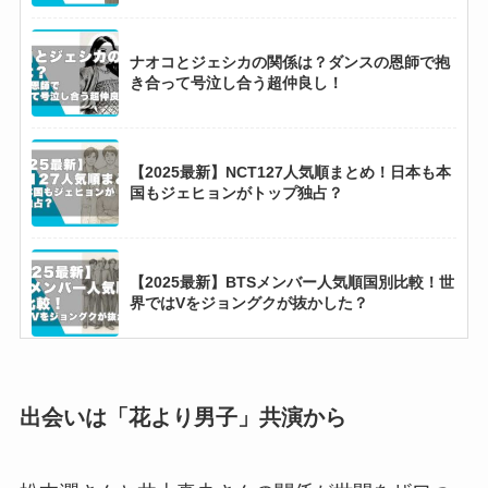
ナオコとジェシカの関係は？ダンスの恩師で抱
き合って号泣し合う超仲良し！
【2025最新】NCT127人気順まとめ！日本も本
国もジェヒョンがトップ独占？
【2025最新】BTSメンバー人気順国別比較！世
界ではVをジョングクが抜かした？
【HANA】ナオコはハーフでタイ出身！経歴か
ら家族構成まで徹底調査！
出会いは「花より男子」共演から