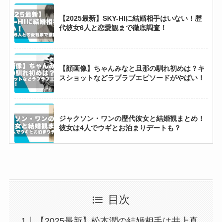
【2025最新】SKY-HIに結婚相手はいない！歴
代彼女6人と恋愛観まで徹底調査！
【顔画像】ちゃんみなと旦那の馴れ初めは？キ
スショットなどラブラブエピソードがやばい！
ジャクソン・ワンの歴代彼女と結婚観まとめ！
彼女は4人でウギとお泊まりデートも？
【MEOVV】アンナの実家がお金持ちな理由5
選！100万超えのシャネルの腕時計も？
目次
田中樹が彼女に求める条件9選！浮気性で縛ら
【2025最新】松本潤の結婚相手は井上真