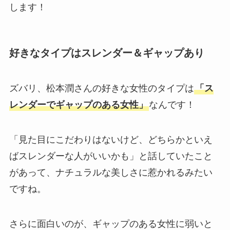
します！
【2025現在】中居正広の歴代彼女12選！酒の力
でキスなどやばい恋愛観も徹底調査！
好きなタイプはスレンダー＆ギャップあり
ニキの実家はダンススクール！母親が経営者で
ズバリ、松本潤さんの好きな女性のタイプは
「ス
姉妹もダンス関係でフォロワー多数？
レンダーでギャップのある女性」
なんです！
【2025最新】MEOVVメンバー人気順！日本人
「見た目にこだわりはないけど、どちらかといえ
のアンナをエラが抜いて韓国トップに？
ばスレンダーな人がいいかも」と話していたこと
があって、ナチュラルな美しさに惹かれるみたい
【2025最新写真】テテジェニは公式発表で熱愛
ですね。
認めた？15の匂わせや噂まとめ！
さらに面白いのが、ギャップのある女性に弱いと