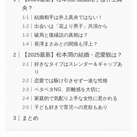
れたくない自由恋愛主義者？
央？
結婚相手は井上真央ではない！
出会いは「花より男子」共演から
【2025最新】森本慎太郎の歴代彼女12選！森川
葵との匂わせ炎上がやばい！
破局と復縁説の真相は？
長澤まさみとの関係も浮上？
【2025最新】松本潤の結婚・恋愛観は？
【HANA】モモカの過去オーディションは3つ！
好きなタイプはスレンダー＆ギャップあ
日プは落ちたがノノガでメインラッパーに！
り
恋愛では駆け引きせず一途な性格
ベタベタNG、距離感を大切に
【ボイプラ2】参加者一覧を年齢順で紹介！日
本人はユメキ含め11名！
家庭的で気配り上手な女性に惹かれる
子ども好きで育児への意欲もあり
まとめ
【顔画像】NewJeansダニエルはどんな両親に
育てられた？姉は盗作疑惑でプチ炎上