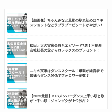
【2025最新】ビーファースト海外・日本人気順
比較！リョウキは日本最下位だけど海外1位？
【顔画像】ちゃんみなと旦那の馴れ初めは？キ
スショットなどラブラブエピソードがやばい！
【2025現在】中居正広の歴代彼女12選！酒の力
でキスなどやばい恋愛観も徹底調査！
松田元太の実家金持ちエピソード7選！不動産
会社社長の父からロレックスのプレゼント！
風間俊介と奥さんの馴れ初め！10年交際の末に
結婚するも略奪婚という噂の真相は？
ニキの実家はダンススクール！母親が経営者で
姉妹もダンス関係でフォロワー多数？
【2025最新】正門良規に彼女はいない！歴代彼
女10人と結婚観・恋愛観まとめ！
【2025最新】BTSメンバーダンス上手い順と歌
が上手い順！ジョングクが上位独占？
【2025最新】KATSEYEメンバー人気順！ララ