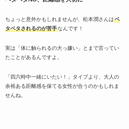
ちょっと意外かもしれませんが、松本潤さんは
ベ
【2025最新】BTSメンバーダンス上手い順と歌
が上手い順！ジョングクが上位独占？
タベタされるのが苦手
なんです！
実は「体に触られるの大っ嫌い」とまで言ってい
【2025最新】ONE OR EIGHTメンバー人気
順！REIAが日本・韓国でもトップ？
たことがあるんですよ。
「四六時中一緒にいたい！」タイプより、大人の
【MEOVV】アンナの実家がお金持ちな理由5
余裕ある距離感を保てる女性が合うのかもしれま
選！100万超えのシャネルの腕時計も？
せんね。
【2025最新】ベビモンダンス上手い順！日本人
メンバーをアヒョンが抜いた？