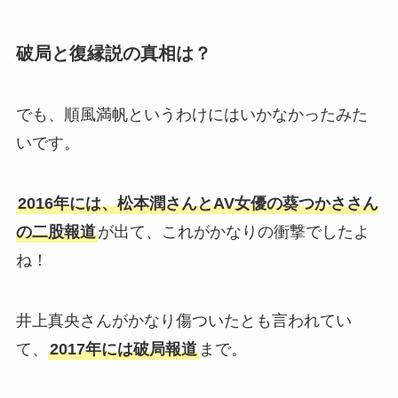
はカミングアウトで海外人気急上昇？
岩橋玄樹の実家が金持ちな理由3選！父親はエ
リート医師で杉並区育ち？
破局と復縁説の真相は？
ニキの実家はダンススクール！母親が経営者で
姉妹もダンス関係でフォロワー多数？
でも、順風満帆というわけにはいかなかったみた
【2025最新】&TEAMダンス上手い順と歌上手
い順！ケイとニコラスが上位独占？
いです。
2016年には、松本潤さんとAV女優の葵つかささん
【2025最新】ONE OR EIGHTメンバー人気
順！REIAが日本・韓国でもトップ？
の二股報道
が出て、これがかなりの衝撃でしたよ
ね！
千賀健永の実家金持ちエピソード7選！両親は
井上真央さんがかなり傷ついたとも言われてい
経営者で愛車はポルシェ！
て、
2017年には破局報道
まで。
【2025最新】ビーファースト海外・日本人気順