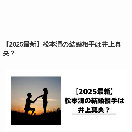
【2025最新】NCTDREAM人気順まとめ！日本
も本国もジェミンが断トツ1位？
【2025最新】ENHYPENダンス上手い順と歌上
手い順！ヒスンがどちらも最強？
【2025最新】松本潤の結婚相手は井上真
央？
【2025最新】BTSメンバーダンス上手い順と歌
が上手い順！ジョングクが上位独占？
【2025最新】&TEAMダンス上手い順と歌上手
い順！ケイとニコラスが上位独占？
【HANA】コハルの家族は？母はダンススタジ
オ経営者で姉はダンサーのSHIon！