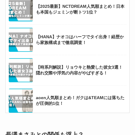
ジョングクとジミンの仲良しエピソード9選！
【2025最新】NCTDREAM人気順まとめ！日本
同伴入隊の理由からお姫様抱っこまで！
も本国もジェミンが断トツ1位？
【2025最新】iznaメンバー人気順とダンス上手
【HANA】ナオコはハーフでタイ出身！経歴か
い順！ジミンがどちらも上位？
ら家族構成まで徹底調査！
【2025最新】CORTISメンバー人気順まとめ！
【時系列解説】リョウキと熱愛した彼女3選！
ゴンホがダントツ1位？
隠れ交際や浮気の内容がやばすぎる！
aoen人気順まとめ！ガクは&TEAMには落ちた
が圧倒的1位！
【2025最新】CORTISメンバー人気順まとめ！
ゴンホがダントツ1位？
長澤まさみとの関係も浮上？