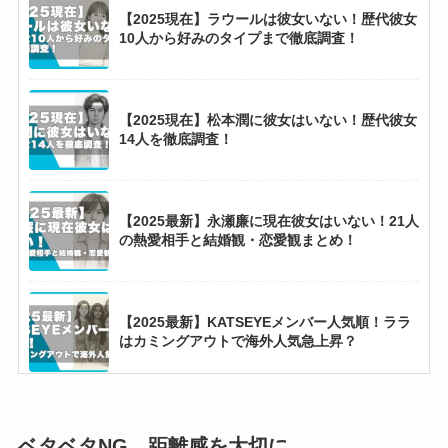
【2025最新】&TEAMダンス上手い順と歌上手
【2025現在】ラウールは彼女いない！歴代彼女
い順！ケイとニコラスが上位独占？
10人から好みのタイプまで徹底調査！
【2025最新】IVEメンバー日本・韓国人気順！
【2025現在】松本潤に彼女はいない！歴代彼女
人気格差でウォニョンとユジンの2強？
14人を徹底調査！
【2025最新】ビーファースト海外・日本人気順
【2025最新】永瀬廉に現在彼女はいない！21人
比較！リョウキは日本最下位だけど海外1位？
の熱愛相手と結婚観・恋愛観まとめ！
【2025最新】HYBE所属アーティスト一覧！日
【2025最新】KATSEYEメンバー人気順！ララ
本人メンバーは19人！
はカミングアウトで海外人気急上昇？
【2025最新】TWS日本韓国人気順とダンス上
テミンの歴代彼女と好きなタイプまとめ！ノゼ
手い順！ヒョンジン似のシニュ人気一強？
熱愛はデマで噂の彼女は6人？
ベタベタNG、距離感を大切に