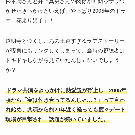
松本潤さんと井上真央さんの関係が世間をザワつ
【2026最新】ミルクメンバー人気順！初期メン
バーの佐野勇斗がずっとトップ？
かせたきっかけといえば、やっぱり2005年のドラ
マ「花より男子」！
【2025最新】SKY-HIに結婚相手はいない！歴
代彼女6人と恋愛観まで徹底調査！
道明寺とつくし、あの王道すぎるラブストーリー
が現実にもリンクしてしまって、当時の視聴者は
ドキドキしながら見ていたんじゃないでしょう
【2025最新】ベビモンダンス上手い順！日本人
か？
メンバーをアヒョンが抜いた？
ドラマ共演をきっかけに熱愛説が浮上し、2005年
【時系列解説】リョウキと熱愛した彼女3選！
頃から「実は付き合ってるんじゃ…？」って言わ
隠れ交際や浮気の内容がやばすぎる！
れ始め、共演から約20年近く経っても度々デート
現場が目撃され、話題が続いていました。
【2025最新】ATEEZ人気順やダンス上手い順
を比較！サンがランキング総なめ？