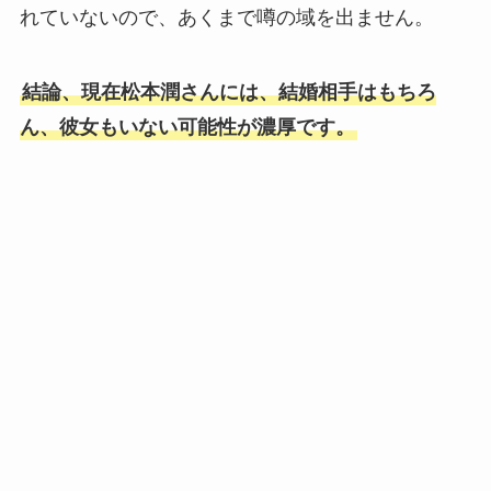
れていないので、あくまで噂の域を出ません。
岩橋玄樹の実家が金持ちな理由3選！父親はエ
リート医師で杉並区育ち？
結論、現在松本潤さんには、結婚相手はもちろ
ん、彼女もいない可能性が濃厚です。
【IVE】レイがお嬢様な理由7選！実家は豪邸で
DIORのベビー服を着ていた？
【2025最新】中本悠太の彼女はサナ？好きなタ
イプも徹底調査！
【2025最新】SKY-HIに結婚相手はいない！歴
代彼女6人と恋愛観まで徹底調査！
【2025最新】ENHYPEN世界人気順まとめ！ニ