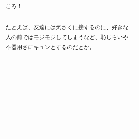
【2025最新】森本慎太郎の歴代彼女12選！森川
ころ！
葵との匂わせ炎上がやばい！
たとえば、友達には気さくに接するのに、好きな
【2025最新】ロゼと熱愛した彼氏9選！ジェヒ
人の前ではモジモジしてしまうなど、恥じらいや
ョンと復縁説の真相は？
不器用さにキュンとするのだとか。
風間俊介と奥さんの馴れ初め！10年交際の末に
結婚するも略奪婚という噂の真相は？
【2025最新】ENHYPENダンス上手い順と歌上
手い順！ヒスンがどちらも最強？
【2025最新】ENHYPEN世界人気順まとめ！ニ
キがジェイを追い抜く勢いで急上昇？