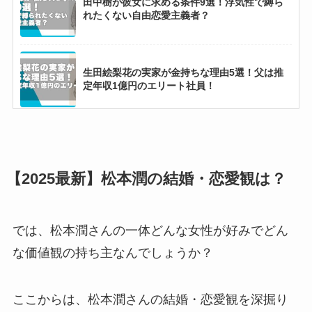
田中樹が彼女に求める条件9選！浮気性で縛ら
れたくない自由恋愛主義者？
【2025最新】永瀬廉に現在彼女はいない！21人
の熱愛相手と結婚観・恋愛観まとめ！
生田絵梨花の実家が金持ちな理由5選！父は推
定年収1億円のエリート社員！
【BLACKPINK】リサの実家が金持ちな理由3
選！継父は超有名な一流シェフ？
松田元太の実家金持ちエピソード7選！不動産
会社社長の父からロレックスのプレゼント！
【2025最新】松本潤の結婚・恋愛観は？
【画像】佐野勇斗の実家金持ちエピソード5
選！父親はトヨタのエリートで豪邸暮らし？
では、松本潤さんの一体どんな女性が好みでどん
な価値観の持ち主なんでしょうか？
【IVE】レイがお嬢様な理由7選！実家は豪邸で
DIORのベビー服を着ていた？
ここからは、松本潤さんの結婚・恋愛観を深掘り