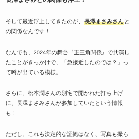
そして最近浮上してきたのが、
長澤まさみさん
と
末澤誠也の実家金持ちエピソード5選！六麓荘
に豪邸を持つ経営者一族？
の関係なんです！
なんでも、2024年の舞台『正三角関係』で共演し
【2025最新】なにわ男子メンバー人気順！海外
では道枝が大橋を抜いてトップ？
たことがきっかけで、「急接近したのでは？」っ
て噂が出ている模様。
【2025最新】&TEAMダンス上手い順と歌上手
さらに、松本潤さんの別宅で開かれた打ち上げ
い順！ケイとニコラスが上位独占？
に、長澤まさみさんが参加していたという情報
も！
【2025最新】BTSメンバーダンス上手い順と歌
が上手い順！ジョングクが上位独占？
ただし、これも決定的な証拠はなく、写真も撮ら