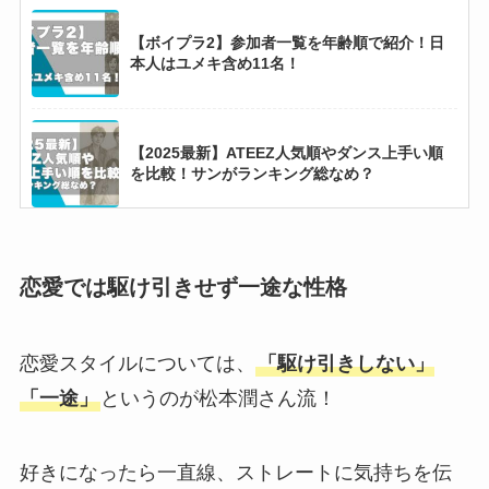
【ボイプラ2】参加者一覧を年齢順で紹介！日
本人はユメキ含め11名！
【2025最新】ATEEZ人気順やダンス上手い順
を比較！サンがランキング総なめ？
ベビーメタルはなぜ人気？海外で支持される理
由7選！
恋愛では駆け引きせず一途な性格
恋愛スタイルについては、
「駆け引きしない」
ミン・ヒジンが天才と言われる理由3選！少女
時代やNewJeansなどを手掛けたヒットメーカ
「一途」
というのが松本潤さん流！
ー
好きになったら一直線、ストレートに気持ちを伝
【BLACKPINK】リサの実家が金持ちな理由3