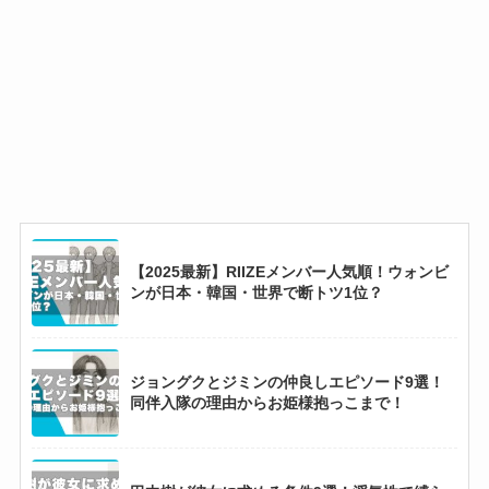
キがジェイを追い抜く勢いで急上昇？
【MEOVV】アンナの実家がお金持ちな理由5
選！100万超えのシャネルの腕時計も？
ジャクソン・ワンは何者？なぜ人気なのかから
Number_iとの関係まで徹底調査！
【2025最新】RIIZEメンバー人気順！ウォンビ
ンが日本・韓国・世界で断トツ1位？
【2025最新】正門良規に彼女はいない！歴代彼
女10人と結婚観・恋愛観まとめ！
ジョングクとジミンの仲良しエピソード9選！
同伴入隊の理由からお姫様抱っこまで！
千賀健永の実家金持ちエピソード7選！両親は
経営者で愛車はポルシェ！