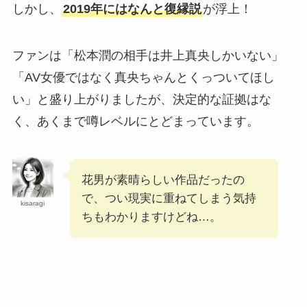
しかし、
2019年にはなんと復縁説
が浮上！
比較！リョウキは日本最下位だけど海外1位？
ファンは「松本潤の相手は井上真央しかいない」
ベビーメタルはなぜ人気？海外で支持される理
「AV女優ではなく真央ちゃんとくっついてほし
由7選！
い」と盛り上がりましたが、決定的な証拠はな
く、あくまで噂レベルにとどまっています。
原嘉孝の実家は金持ち？神奈川の地主でサザン
オールスターズの原由子と親戚！
花男が素晴らしい作品だったの
で、つい現実に重ねてしまう気持
【2025最新】IVEメンバー日本・韓国人気順！
kisaragi
人気格差でウォニョンとユジンの2強？
ちもわかりますけどね…。
【顔画像】中居正広の彼女はダンサーの武田舞
香！15年事実婚状態から結婚も？